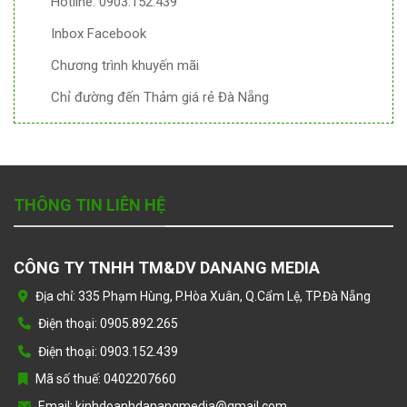
Hotline: 0903.152.439
Inbox Facebook
Chương trình khuyến mãi
Chỉ đường đến Thảm giá rẻ Đà Nẵng
THÔNG TIN LIÊN HỆ
CÔNG TY TNHH TM&DV DANANG MEDIA
Địa chỉ: 335 Phạm Hùng, P.Hòa Xuân, Q.Cẩm Lệ, TP.Đà Nẵng
Điện thoại: 0905.892.265
Điện thoại: 0903.152.439
Mã số thuế: 0402207660
Email: kinhdoanhdanangmedia@gmail.com