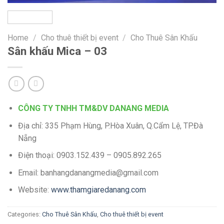
Home
/
Cho thuê thiết bị event
/
Cho Thuê Sân Khấu
Sân khấu Mica – 03
CÔNG TY TNHH TM&DV DANANG MEDIA
Địa chỉ: 335 Phạm Hùng, P.Hòa Xuân, Q.Cẩm Lệ, TP.Đà
Nẵng
Điện thoại: 0903.152.439 – 0905.892.265
Email: banhangdanangmedia@gmail.com
Website:
www.thamgiaredanang.com
Categories:
Cho Thuê Sân Khấu
,
Cho thuê thiết bị event