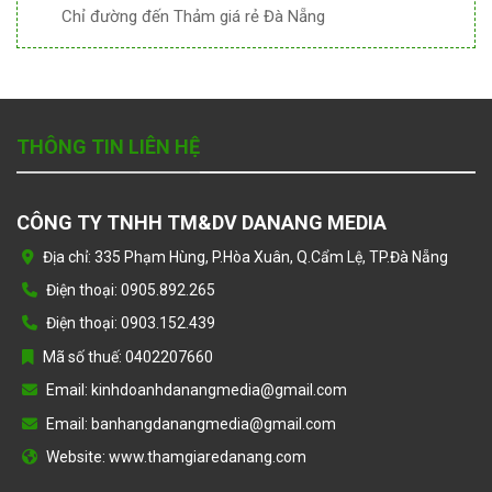
Chỉ đường đến Thảm giá rẻ Đà Nẵng
THÔNG TIN LIÊN HỆ
CÔNG TY TNHH TM&DV DANANG MEDIA
Địa chỉ: 335 Phạm Hùng, P.Hòa Xuân, Q.Cẩm Lệ, TP.Đà Nẵng
Điện thoại: 0905.892.265
Điện thoại: 0903.152.439
Mã số thuế: 0402207660
Email: kinhdoanhdanangmedia@gmail.com
Email: banhangdanangmedia@gmail.com
Website: www.thamgiaredanang.com