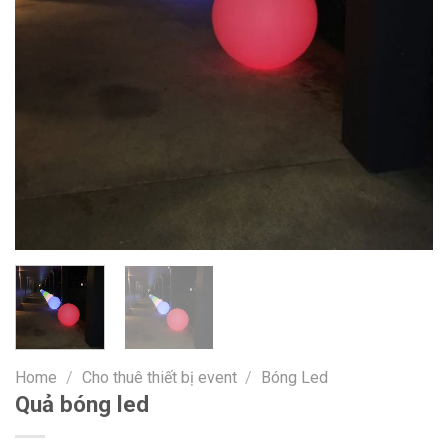
Home
/
Cho thuê thiết bị event
/
Bóng Led
Quả bóng led